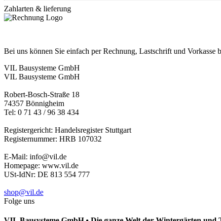
Zahlarten & lieferung
Bei uns können Sie einfach per Rechnung, Lastschrift und Vorkasse 
VIL Bausysteme GmbH
VIL Bausysteme GmbH
Robert-Bosch-Straße 18
74357 Bönnigheim
Tel: 0 71 43 / 96 38 434
Registergericht: Handelsregister Stuttgart
Registernummer: HRB 107032
E-Mail: info@vil.de
Homepage: www.vil.de
USt-IdNr: DE 813 554 777
shop@vil.de
Folge uns
VIL Bausysteme GmbH
•
Die ganze Welt der Wintergärten und 